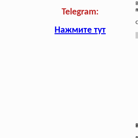
В
п
Telegram:
О
Нажмите тут
В