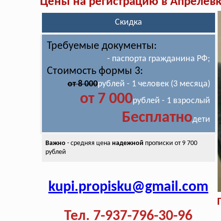
Цены на регистрацию в Апрелев
Скидка
Требуемые документы:
- паспорта гражданина РФ;
Стоимость формы 3:
от 8 000
рублей - 1 человек (3 месяца)
от 7 000
рублей - 1 взрослый
Бесплатно
дети
Важно
- средняя цена
надежной
прописки от 9 700
рублей
kupi.propisku@gmail.com
Тел. 7-937-796-30-96