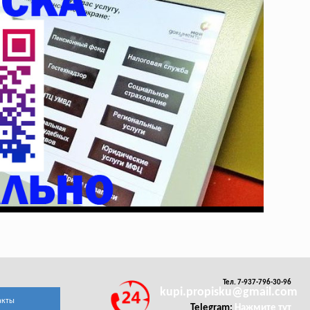
Тел. 7-937-796-30-96
kupi.propisku@gmail.com
акты
Telegram:
Нажмите тут