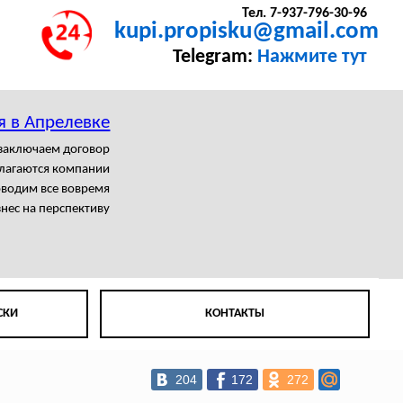
Тел. 7-937-796-30-96
kupi.propisku@gmail.com
Telegram:
Нажмите тут
я в Апрелевке
заключаем договор
олагаются компании
водим все вовремя
нес на перспективу
СКИ
КОНТАКТЫ
204
172
272