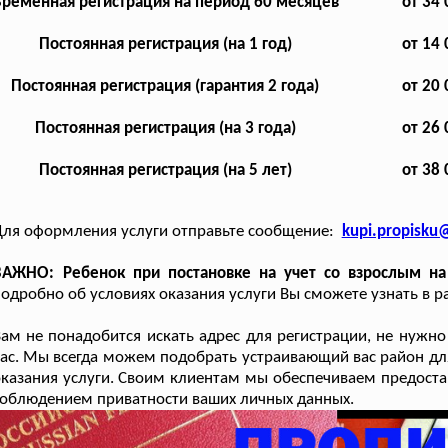
ременная регистрация на период 60 месяцев
от 34 
Постоянная регистрация (на 1 год)
от 14 
Постоянная регистрация (гарантия 2 года)
от 20 
Постоянная регистрация (на 3 года)
от 26 
Постоянная регистрация (на 5 лет)
от 38 
ля оформления услуги отправьте сообщение:
kupi.propisku
ВАЖНО: Ребенок при постановке на учет со взрослым на
одробно об условиях оказания услуги Вы сможете узнать в р
ам не понадобится искать адрес для регистрации, не нужн
ас. Мы всегда можем подобрать устраивающий вас район для
казания услуги. Своим клиентам мы обеспечиваем предостав
облюдением приватности ваших личных данных.